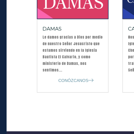
DAMAS
C
Le damos gracias a Dios por medio
Nos
de nuestro Señor Jesucristo que
Igl
estamos sirviendo en la Iglesia
Che
Bautista El Calvario, y como
por
ministerio de Damas, nos
tra
sentimos...
Señ
CONÓZCANOS